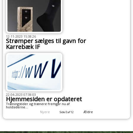
12-11-2023 15:38:26
Strømper sælges til gavn for
Karrebæk IF
22-04-2023 07:38:03
Hjemmesiden er opdateret
Træningstider og trænere fremgår nu af
holdsiderne...
Nyere
Ældre
Side 0 af 12