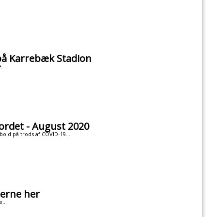
på Karrebæk Stadion
...
rdet - August 2020
old på trods af COVID-19...
erne her
...