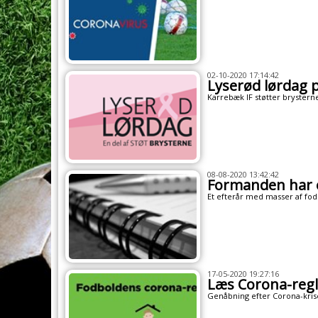
02-10-2020 17:14:42
Lyserød lørdag 
Karrebæk IF støtter brysterne
08-08-2020 13:42:42
Formanden har o
Et efterår med masser af fodb
17-05-2020 19:27:16
Læs Corona-regl
Genåbning efter Corona-krise