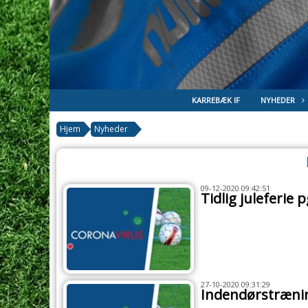
KARREBÆK IF
NYHEDER
Hjem
Nyheder
09-12-2020 09:42:51
Tidlig juleferie 
27-10-2020 09:31:29
Indendørstrænin